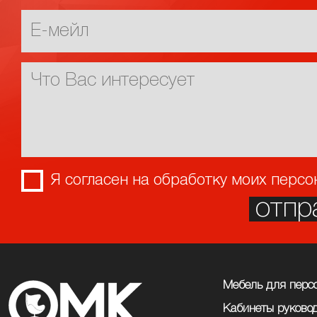
Я согласен на обработку моих перс
отпр
Мебель для перс
Кабинеты руково