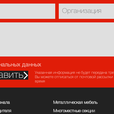
ональных данных
авить
Указанная информация не будет передана тр
Вы можете отписаться от почтовой рассылки
время
онала
Металлическая мебель
дителя
Многоместные секции