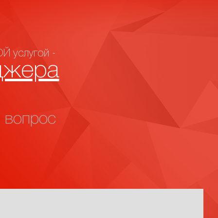
Й услугой -
джера
 вопрос