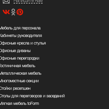
Напишите нам
Мебель для персонала
Кабинеты руководителя
Офисные кресла и стулья
Офисные диваны
Офисные перегородки
Гостиничная мебель
Металлическая мебель
Многоместные секции
Стойки ресепшен
Столы для переговоров и заседаний
Мягкая мебель toForm