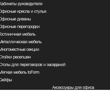
Кабинеты руководителя
Офисные кресла и стулья
Офисные диваны
Офисные перегородки
Гостиничная мебель
Металлическая мебель
Многоместные секции
Стойки ресепшен
Столы для переговоров и заседаний
Мягкая мебель toForm
Сейфы
Аксессуары для офиса
Кухни для офиса
Мебель для ресторанов