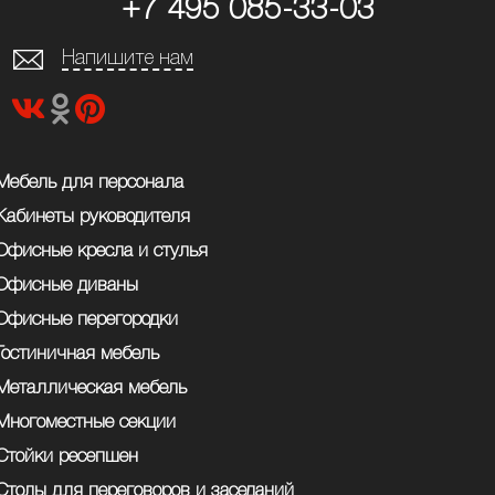
+7 495 085-33-03
Напишите нам
Мебель для персонала
Кабинеты руководителя
Офисные кресла и стулья
Офисные диваны
Офисные перегородки
Гостиничная мебель
Металлическая мебель
Многоместные секции
Стойки ресепшен
Столы для переговоров и заседаний