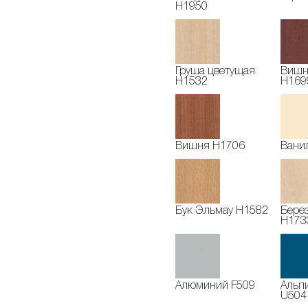
H1950
Груша цветущая
Вишн
H1532
H169
Вишня H1706
Вани
Бук Эльмау H1582
Бере
H173
Алюминий F509
Альпи
U504