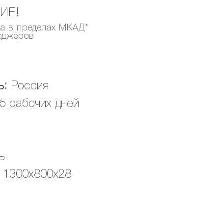
ИЕ!
ка в пределах МКАД*
неджеров
ь:
Россия
5 рабочих дней
ь
1300х800х28