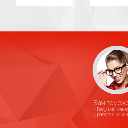
Вам поможе
Ведущий мене
работе с клие