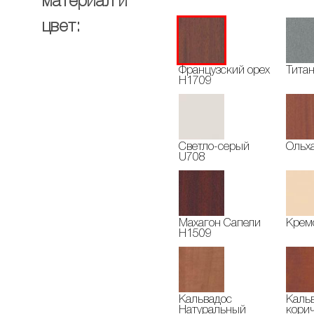
материал и
цвет:
Французский орех
Титан
H1709
Светло-серый
Ольх
U708
Махагон Сапели
Крем
H1509
Кальвадос
Каль
Натуральный
кори