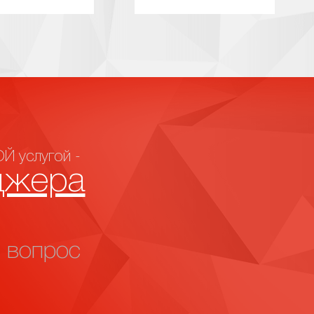
Й услугой -
джера
 вопрос