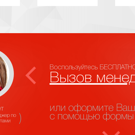
Воспользуйтесь БЕСПЛАТНО
Вызов мене
или оформите Ваш
т
с помощью формы
джер по
нтами