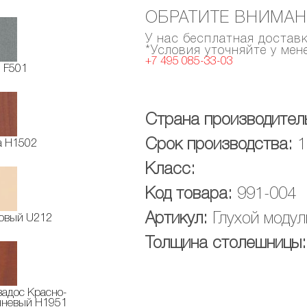
ОБРАТИТЕ ВНИМАН
У нас бесплатная достав
*Условия уточняйте у ме
+7 495 085-33-03
 F501
Страна производител
Срок производства:
1
а Н1502
Класс:
Код товара:
991-004
Артикул:
Глухой модул
овый U212
Толщина столешницы:
вадос Красно-
чневый H1951