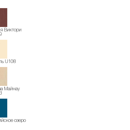
я Виктори
9
ль U108
за Майнау
3
йское озеро