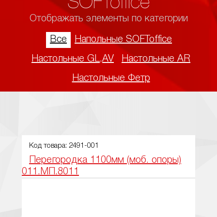
"SOFToffice"
Отображать элементы по категории
Все
Напольные SOFToffice
Настольные GL,AV
Настольные AR
Настольные Фетр
Код товара: 2491-001
Перегородка 1100мм (моб. опоры)
011.МП.8011