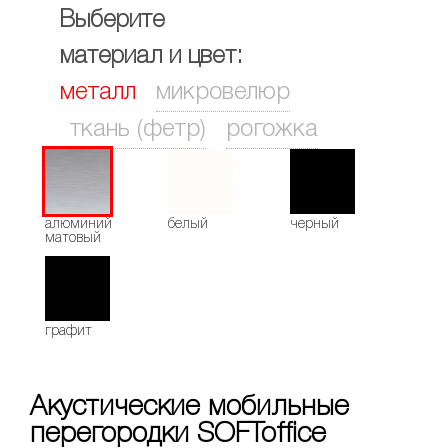
Выберите
материал и цвет:
металл
микровелюр
ткань (фетр)
рогожка
алюминий
белый
черный
матовый
графит
Акустические мобильные
перегородки SOFToffice